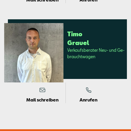
Timo
Grau­el
Ver­kaufs­be­ra­ter Neu- und Ge­
braucht­wa­gen
Mail schreiben
Anrufen