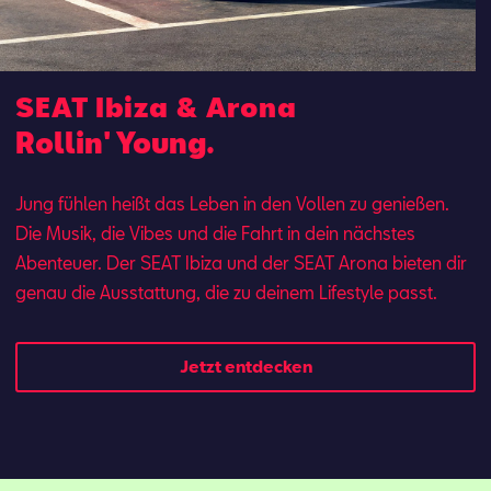
SEAT Ibiza & Arona
Rollin' Young.
Mail schreiben
Kontaktformular
Anrufen
Jung fühlen heißt das Leben in den Vollen zu genießen.
Die Musik, die Vibes und die Fahrt in dein nächstes
Abenteuer. Der SEAT Ibi­za und der SEAT Aro­na bie­ten dir
ge­nau die Aus­stat­tung, die zu dei­nem Lifestyle passt.
Jetzt entdecken