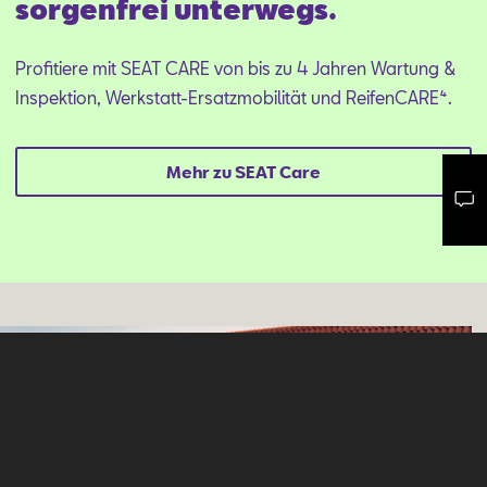
sorgenfrei unterwegs.
Profitiere mit SEAT CARE von bis zu 4 Jahren Wartung &
Inspektion, Werkstatt-Ersatzmobilität und ReifenCARE⁴.
Mehr zu SEAT Care
Mail schreiben
Kontaktformular
Anrufen