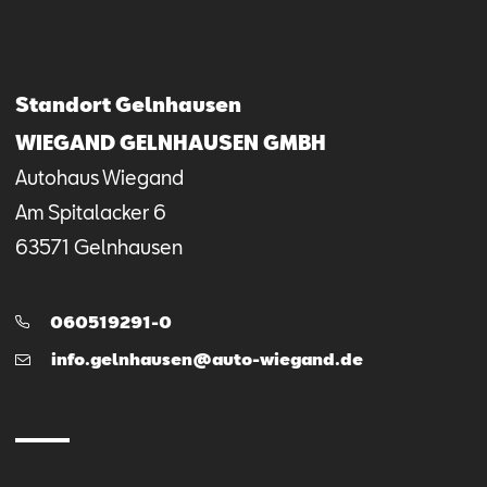
Standort Gelnhausen
WIEGAND GELNHAUSEN GMBH
Autohaus Wiegand
Am Spitalacker
6
63571
Gelnhausen
Telefon:
060519291-0
E-
info.gelnhausen@auto-wiegand.de
Mail