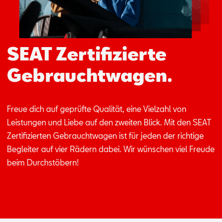
SEAT Zertifizierte
Gebrauchtwagen.
Freue dich auf ge­prüf­te Qua­li­tät, eine Viel­zahl von
Leis­tun­gen und Lie­be auf den zwei­ten Blick. Mit den SEAT
Zer­ti­fi­zier­ten Ge­braucht­wa­gen ist für je­den der rich­ti­ge
Be­glei­ter auf vier Rä­dern da­bei. Wir wün­schen viel Freu­de
beim Durch­stö­bern!