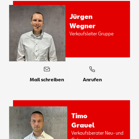
Jür­gen
Weg­ner
Ver­kaufs­lei­ter Grup­pe
Mail schreiben
Anrufen
Timo
Grau­el
Ver­kaufs­be­ra­ter Neu- und