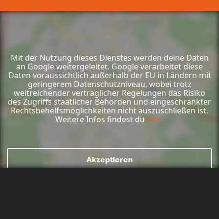
Aktionen
Mit der Nutzung dieses Dienstes werden deine Daten
an Google weitergeleitet. Google verarbeitet diese
Daten voraussichtlich außerhalb der EU in Ländern mit
geringerem Datenschutzniveau, wobei trotz
weitreichender vertraglicher Regelungen das Risiko
des Zugriffs staatlicher Behörden und eingeschränkter
Rechtsbehelfsmöglichkeiten nicht auszuschließen ist.
Weitere Infos findest du
hier.
Akzeptieren
Mail schreiben
Kontaktformular
Anrufen