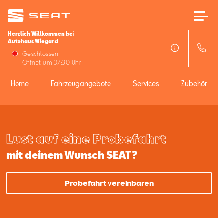
Herzlich Willkommen bei
Autohaus Wiegand
Home
Geschlossen
Öffnet um 07:30 Uhr
Fahrzeugangebote
Home
Fahrzeugangebote
Services
Zubehör
Services
Lust auf eine Probefahrt
Zubehör
mit deinem Wunsch SEAT?
SEAT FOR BUSINESS
Probefahrt vereinbaren
Über uns